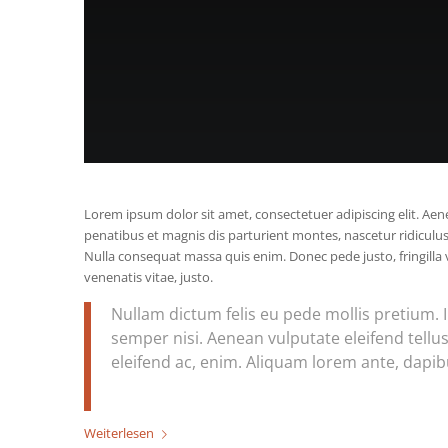
Lorem ipsum dolor sit amet, consectetuer adipiscing elit. A
penatibus et magnis dis parturient montes, nascetur ridiculus
Nulla consequat massa quis enim. Donec pede justo, fringilla ve
venenatis vitae, justo.
Nullam dictum felis eu pede mollis pretium.
semper nisi. Aenean vulputate eleifend tellus.
eleifend ac, enim. Aliquam lorem ante, dapibus 
Weiterlesen