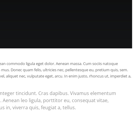
enean commodo ligula eget dolor. Aenean massa. Cum sociis natoque
 mus. Donec quam felis, ultricies nec, pellentesque eu, pretium quis, sem.
l, aliquet nec, vulputate eget, arcu. In enim justo, rhoncus ut, imperdiet a,
 Integer tincidunt. Cras dapibus. Vivamus elementum
 Aenean leo ligula, porttitor eu, consequat vitae,
in, viverra quis, feugiat a, tellus.