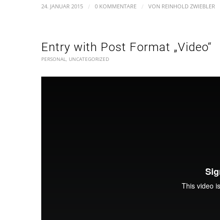
/
/
24. JANUAR 2015
0 KOMMENTARE
VON
REINHOLD ZWIEBLER
Entry with Post Format „Video“
PERSONAL
,
UNCATEGORIZED