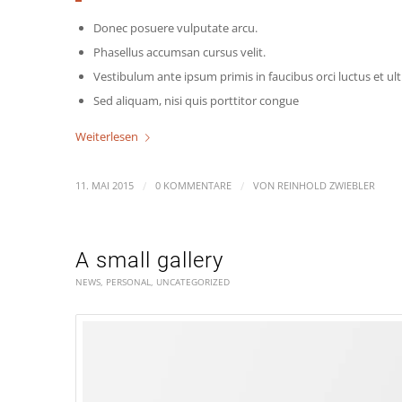
Donec posuere vulputate arcu.
Phasellus accumsan cursus velit.
Vestibulum ante ipsum primis in faucibus orci luctus et ult
Sed aliquam, nisi quis porttitor congue
Weiterlesen
/
/
11. MAI 2015
0 KOMMENTARE
VON
REINHOLD ZWIEBLER
A small gallery
NEWS
,
PERSONAL
,
UNCATEGORIZED