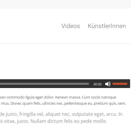
Videos
KünstlerInnen
00:00
enean commodo ligula eget dolor. Aenean massa. Cum sociis natoque
 mus. Donec quam felis, ultricies nec, pellentesque eu, pretium quis, sem.
usto, fringilla vel, aliquet nec, vulputate eget, arcu. In
s vitae, justo. Nullam dictum felis eu pede mollis