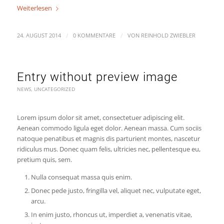
Weiterlesen
/
/
24. AUGUST 2014
0 KOMMENTARE
VON
REINHOLD ZWIEBLER
Entry without preview image
NEWS
,
UNCATEGORIZED
Lorem ipsum dolor sit amet, consectetuer adipiscing elit.
Aenean commodo ligula eget dolor. Aenean massa. Cum sociis
natoque penatibus et magnis dis parturient montes, nascetur
ridiculus mus. Donec quam felis, ultricies nec, pellentesque eu,
pretium quis, sem.
Nulla consequat massa quis enim.
Donec pede justo, fringilla vel, aliquet nec, vulputate eget,
arcu.
In enim justo, rhoncus ut, imperdiet a, venenatis vitae,