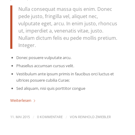
Nulla consequat massa quis enim. Donec
pede justo, fringilla vel, aliquet nec,
vulputate eget, arcu. In enim justo, rhoncus
ut, imperdiet a, venenatis vitae, justo.
Nullam dictum felis eu pede mollis pretium.
Integer.
Donec posuere vulputate arcu.
Phasellus accumsan cursus velit.
Vestibulum ante ipsum primis in faucibus orci luctus et
ultrices posuere cubilia Curae;
Sed aliquam, nisi quis porttitor congue
Weiterlesen
/
/
11. MAI 2015
0 KOMMENTARE
VON
REINHOLD ZWIEBLER