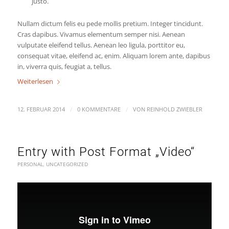
justo.
Nullam dictum felis eu pede mollis pretium. Integer tincidunt.
Cras dapibus. Vivamus elementum semper nisi. Aenean
vulputate eleifend tellus. Aenean leo ligula, porttitor eu,
consequat vitae, eleifend ac, enim. Aliquam lorem ante, dapibus
in, viverra quis, feugiat a, tellus.
Weiterlesen
/
/
12. FEBRUAR 2014
0 KOMMENTARE
VON
REINHOLD ZWIEBLER
Entry with Post Format „Video“
PERSONAL
,
UNCATEGORIZED