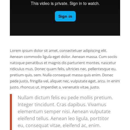
Lorem ipsum dolor sit amet, consectetuer adipiscing elit.
Aenean commodo ligula eget dolor. Aenean massa. Cum sociis
natoque penatibus et magnis dis parturient montes, nascetur
ridiculus mus. Donec quam felis, ultricies nec, pellentesque eu,
pretium quis, sem. Nulla consequat massa quis enim. Donec
pede justo, fringilla vel, aliquet nec, vulputate eget, arcu. In enim
justo, rhoncus ut, imperdiet a, venenatis vitae, justo.
Nullam dictum felis eu pede mollis pretium.
Integer tincidunt. Cras dapibus. Vivamus
elementum semper nisi. Aenean vulputate
eleifend tellus. Aenean leo ligula, porttitor
eu, consequat vitae, eleifend ac, enim.