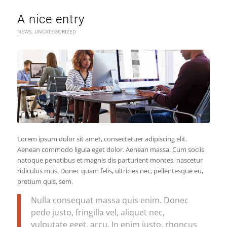
A nice entry
NEWS
,
UNCATEGORIZED
Lorem ipsum dolor sit amet, consectetuer adipiscing elit.
Aenean commodo ligula eget dolor. Aenean massa. Cum sociis
natoque penatibus et magnis dis parturient montes, nascetur
ridiculus mus. Donec quam felis, ultricies nec, pellentesque eu,
pretium quis, sem.
Nulla consequat massa quis enim. Donec
pede justo, fringilla vel, aliquet nec,
vulputate eget, arcu. In enim justo, rhoncus