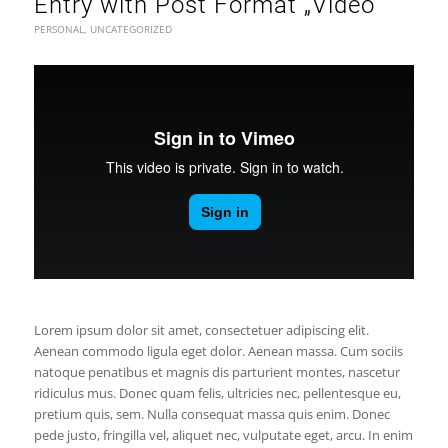
Entry with Post Format „Video“
PERSONAL
,
UNCATEGORIZED
Lorem ipsum dolor sit amet, consectetuer adipiscing elit.
Aenean commodo ligula eget dolor. Aenean massa. Cum sociis
natoque penatibus et magnis dis parturient montes, nascetur
ridiculus mus. Donec quam felis, ultricies nec, pellentesque eu,
pretium quis, sem. Nulla consequat massa quis enim. Donec
pede justo, fringilla vel, aliquet nec, vulputate eget, arcu. In enim