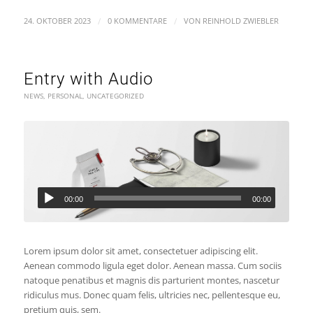
/
/
24. OKTOBER 2023
0 KOMMENTARE
VON
REINHOLD ZWIEBLER
Entry with Audio
NEWS
,
PERSONAL
,
UNCATEGORIZED
00:00
00:00
Lorem ipsum dolor sit amet, consectetuer adipiscing elit.
Aenean commodo ligula eget dolor. Aenean massa. Cum sociis
natoque penatibus et magnis dis parturient montes, nascetur
ridiculus mus. Donec quam felis, ultricies nec, pellentesque eu,
pretium quis, sem.