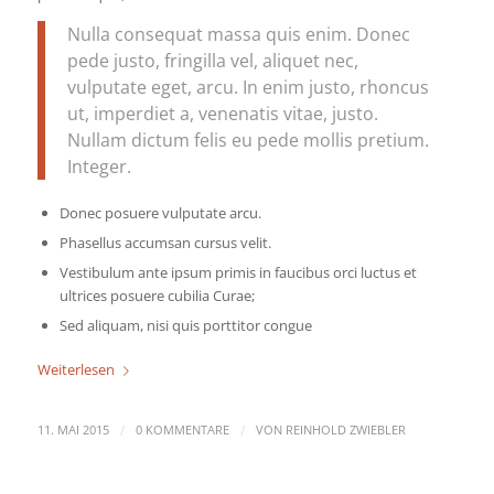
Nulla consequat massa quis enim. Donec
pede justo, fringilla vel, aliquet nec,
vulputate eget, arcu. In enim justo, rhoncus
ut, imperdiet a, venenatis vitae, justo.
Nullam dictum felis eu pede mollis pretium.
Integer.
Donec posuere vulputate arcu.
Phasellus accumsan cursus velit.
Vestibulum ante ipsum primis in faucibus orci luctus et
ultrices posuere cubilia Curae;
Sed aliquam, nisi quis porttitor congue
Weiterlesen
/
/
11. MAI 2015
0 KOMMENTARE
VON
REINHOLD ZWIEBLER