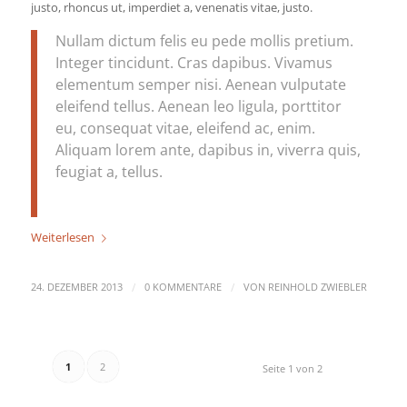
justo, rhoncus ut, imperdiet a, venenatis vitae, justo.
Nullam dictum felis eu pede mollis pretium.
Integer tincidunt. Cras dapibus. Vivamus
elementum semper nisi. Aenean vulputate
eleifend tellus. Aenean leo ligula, porttitor
eu, consequat vitae, eleifend ac, enim.
Aliquam lorem ante, dapibus in, viverra quis,
feugiat a, tellus.
Weiterlesen
/
/
24. DEZEMBER 2013
0 KOMMENTARE
VON
REINHOLD ZWIEBLER
1
2
Seite 1 von 2